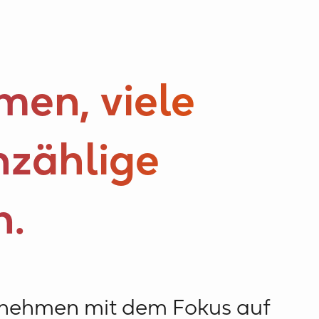
men, viele
nzählige
n.
rnehmen mit dem Fokus auf