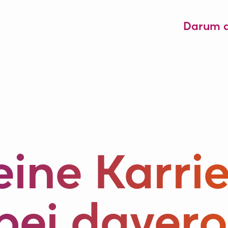
Darum 
ine Karri
bei davero