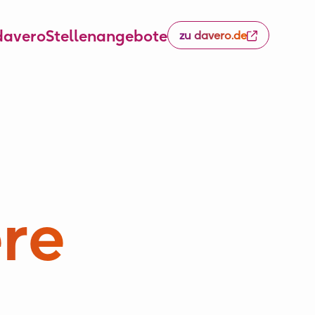
davero
Stellenangebote
zu davero.de
ere
.